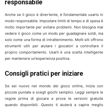
responsabile
Anche se il gioco è divertente, è fondamentale usarlo in
modo responsabile. Impostare limiti di tempo e di spesa è
molto importante per evitare problemi. Non bisogna mai
vedere il gioco come un modo per guadagnare soldi, ma
solo come una forma di intrattenimento. Molti siti offrono
strumenti utili per aiutare i giocatori a controllare il
proprio comportamento. Usarli è una scelta intelligente
per mantenere un’esperienza positiva.
Consigli pratici per iniziare
Se sei nuovo nel mondo del gioco online, inizia con
piccole puntate e scegli giochi semplici. Leggi sempre le
regole prima di giocare e prova le versioni gratuite
quando disponibili. Questo ti aiuterà a capire meglio