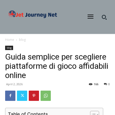
Home
blog
blog
Guida semplice per scegliere
piattaforme di gioco affidabili
online
April 2, 2026
166
0
Table of Contents