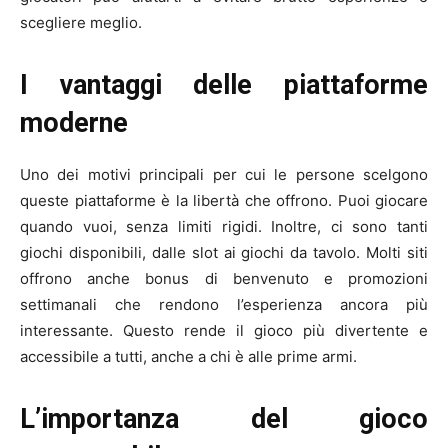
scegliere meglio.
I vantaggi delle piattaforme
moderne
Uno dei motivi principali per cui le persone scelgono
queste piattaforme è la libertà che offrono. Puoi giocare
quando vuoi, senza limiti rigidi. Inoltre, ci sono tanti
giochi disponibili, dalle slot ai giochi da tavolo. Molti siti
offrono anche bonus di benvenuto e promozioni
settimanali che rendono l’esperienza ancora più
interessante. Questo rende il gioco più divertente e
accessibile a tutti, anche a chi è alle prime armi.
L’importanza del gioco