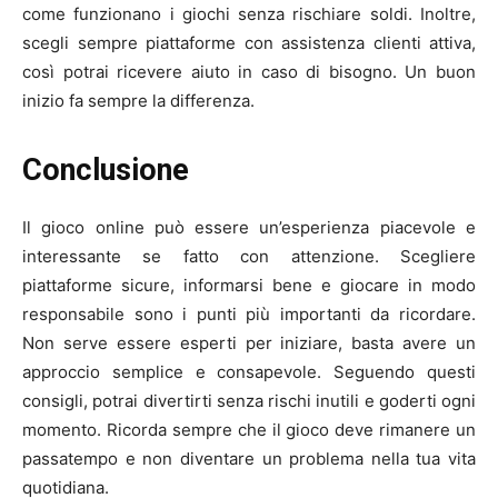
come funzionano i giochi senza rischiare soldi. Inoltre,
scegli sempre piattaforme con assistenza clienti attiva,
così potrai ricevere aiuto in caso di bisogno. Un buon
inizio fa sempre la differenza.
Conclusione
Il gioco online può essere un’esperienza piacevole e
interessante se fatto con attenzione. Scegliere
piattaforme sicure, informarsi bene e giocare in modo
responsabile sono i punti più importanti da ricordare.
Non serve essere esperti per iniziare, basta avere un
approccio semplice e consapevole. Seguendo questi
consigli, potrai divertirti senza rischi inutili e goderti ogni
momento. Ricorda sempre che il gioco deve rimanere un
passatempo e non diventare un problema nella tua vita
quotidiana.