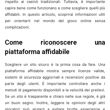
rispetto ai casinò tradizionali. Tuttavia, è importante
capire bene come funzionano e come scegliere quelli più
affidabili. In questo articolo, scoprirai informazioni utili
per orientarti nel mondo del gioco online senza
complicazioni.
Come riconoscere una
piattaforma affidabile
Scegliere un sito sicuro è la prima cosa da fare. Una
piattaforma affidabile mostra sempre licenze valide,
sistemi di sicurezza aggiornati e recensioni positive da
parte degli utenti. È importante controllare anche i
metodi di pagamento disponibili e la velocità dei prelievi.
Se un sito è trasparente e chiaro nelle sue regole, è già
un buon segno. Inoltre, leggere le opinioni degli altri
giocatori può aiutarti a evitare brutte esperienze e